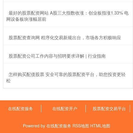
​最好的股票配资网站 A股三大指数收涨：创业板指涨1.33% 电
网设备板块涨幅居前
​股票配资查询网 程序化交易新规出台，市场各方积极响应
​股票配资公司工作内容与招聘要求详解 | 行业指南
​怎样购买配债股票 安全可靠的股票配资平台，助您投资更轻
松
在线配资服务
在线配资开户
股票配资交易平台
Powered by
在线配资服务
RSS地图
HTML地图