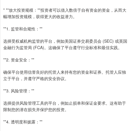
* **放大投资规模：**投资者可以借入数倍于自有资金的资金，从而大
幅增加投资规模，获得更大的收益潜力。
**1. 监管和合规性：**
选择受权威机构监管的平台，例如美国证券交易委员会 (SEC) 或英国
金融行为监管局 (FCA)。这确保了平台遵守行业标准和最佳实践。
**2. 资金安全：**
确保平台使用信誉良好的托管人来持有您的资金和证券。托管人应独
立于平台，并遵守严格的安全协议。
**3. 风险管理：**
选择提供风险管理工具的平台，例如止损单和保证金要求。这有助于
限制您的潜在损失并保护您的投资。
**4. 透明度和披露：**