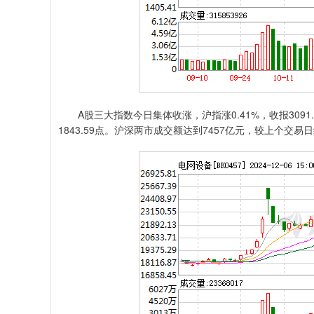
A股三大指数今日集体收涨，沪指涨0.41%，收报3091.20
1843.59点。沪深两市成交额达到7457亿元，较上个交易日