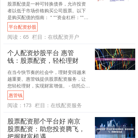
股票配债是一种可转换债券，允许投资
者以低于市场价格购买公司股票。以下
是购买配债的指南： * **资金杠杆：**配
资平台提供高达10倍的资金杠杆，让投
平台配资炒股
资者以小博大....
阅读：
65
栏目：
在线配资开户
个人配资炒股平台 惠管
钱：股票配资，轻松理财
在当今快节奏的社会中，理财变得越来
越重要。惠管钱提供股票配资服务，让
您轻松理财，实现财富增值。 - 信托公司
评估：投资者应该选择信誉良好、经营
惠管钱
状况稳定的信托公司....
阅读：
173
栏目：
在线配资服务
股票配资那个平台好 南京
股票配资：助您投资腾飞，
把握财富机遇