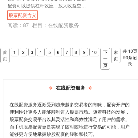
配资可以提供杠杆效应，放大收益空
间。然而，选择合适的股票配资平台至
股票配资含义
关重要。 * **放大收益：....
阅读：
87
栏目：
在线配资服务
共
10
页
首
1
2
3
4
5
6
7
8
9
10
下
末
93
条记
页
一
页
录
页
在线配资服务
在线配资服务逐渐受到越来越多交易者的青睐，配资开户的
便利性让更多人能够顺利进入股票市场。随着科技的发展，
股票配资交易平台以其灵活性和高效性满足了用户的需求。
而手机股票配资更是实现了随时随地进行交易的可能，用户
能够更方便地掌握炒股配资的经验和技巧。