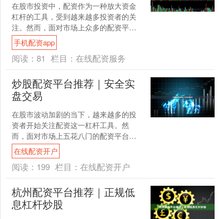
在股市投资中，配资作为一种放大资金
杠杆的工具，受到越来越多投资者的关
注。然而，面对市场上众多的配资平
台，如何选择正规、安全的平台成为投
手机配资app
资者最关心的问题。本文将为....
阅读：
81
栏目：
在线配资服务
炒股配资平台推荐｜安全实
盘交易
在股市波动加剧的当下，越来越多的投
资者开始关注配资这一杠杆工具。然
而，面对市场上五花八门的配资平台在
线配资开户，如何选择一家安全、可靠
在线配资开户
的平台成为关键。本文将从实....
阅读：
199
栏目：
在线配资开户
杭州配资平台推荐｜正规低
息杠杆炒股