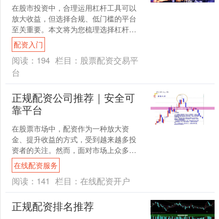
在股市投资中，合理运用杠杆工具可以
放大收益，但选择合规、低门槛的平台
至关重要。本文将为您梳理选择杠杆股
票平台的要点，并推荐值得关注的合规
配资入门
选项。 ## 选择杠杆股....
阅读：
194
栏目：
股票配资交易平
台
正规配资公司推荐｜安全可
靠平台
在股票市场中，配资作为一种放大资
金、提升收益的方式，受到越来越多投
资者的关注。然而，面对市场上众多的
配资平台，如何选择一家正规、安全、
在线配资服务
可靠的配资公司，成为投资者....
阅读：
141
栏目：
在线配资开户
正规配资排名推荐