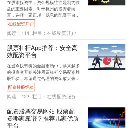
在股市投资中，资金规模往往是制约收
益的重要因素。对于杭州的投资者而
言，选择一家正规、低息的配资平台，
不仅能放大资金使用效率，还能在控制
在线配资开户
风险的前提下提升投资回报。....
阅读：
114
栏目：
在线配资开户
股票杠杆App推荐：安全高
效配资平台
在当今快节奏的金融市场中，越来越多
的投资者开始关注股票杠杆交易配资炒
股经验，希望通过合理的资金放大来提
升收益。然而，面对市面上琳琅满目的
配资炒股经验
配资平台，如何选择一个安....
阅读：
122
栏目：
在线配资服务
配资股票交易网站 股票配
资哪家靠谱？推荐几家优质
平台