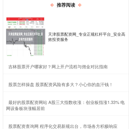
推荐阅读
天津股票配资网_专业正规杠杆平台_安全高
效投资服务
​吉林股票开户哪家好？网上开户流程与佣金对比指南
​股票怎样操盘 股票配资风险有多大？小心你的血汗钱！
​最好的股票配资网站 A股三大指数收涨：创业板指涨1.33% 电
网设备板块涨幅居前
​股票配资查询网 程序化交易新规出台，市场各方积极响应