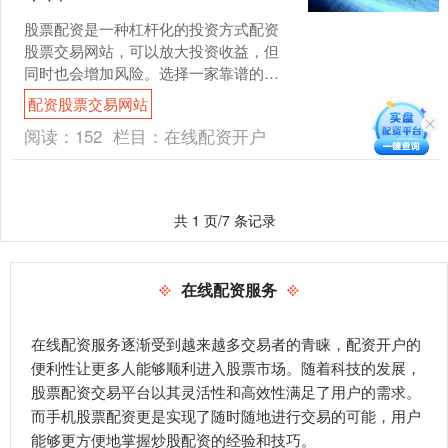
股票配资是一种杠杆化的投资方式配资
股票交易网站，可以放大投资收益，但
同时也会增加风险。选择一家靠谱的股
票配资平台至关重要。 * 对股票市场有一
配资股票交易网站
定了解和操作经验的....
阅读：
152
栏目：
在线配资开户
共 1 页/7 条记录
在线配资服务
在线配资服务逐渐受到越来越多交易者的青睐，配资开户的
便利性让更多人能够顺利进入股票市场。随着科技的发展，
股票配资交易平台以其灵活性和高效性满足了用户的需求。
而手机股票配资更是实现了随时随地进行交易的可能，用户
能够更方便地掌握炒股配资的经验和技巧。